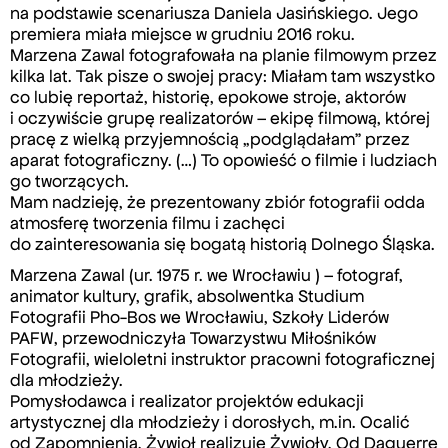
na podstawie scenariusza Daniela Jasińskiego. Jego
premiera miała miejsce w grudniu 2016 roku.
Marzena Zawal fotografowała na planie filmowym przez
kilka lat. Tak pisze o swojej pracy: Miałam tam wszystko
co lubię reportaż, historię, epokowe stroje, aktorów
i oczywiście grupę realizatorów – ekipę filmową, której
pracę z wielką przyjemnością „podglądałam” przez
aparat fotograficzny. (…) To opowieść o filmie i ludziach
go tworzących.
Mam nadzieję, że prezentowany zbiór fotografii odda
atmosferę tworzenia filmu i zachęci
do zainteresowania się bogatą historią Dolnego Śląska.
Marzena Zawal (ur. 1975 r. we Wrocławiu ) – fotograf,
animator kultury, grafik, absolwentka Studium
Fotografii Pho-Bos we Wrocławiu, Szkoły Liderów
PAFW, przewodniczyła Towarzystwu Miłośników
Fotografii, wieloletni instruktor pracowni fotograficznej
dla młodzieży.
Pomysłodawca i realizator projektów edukacji
artystycznej dla młodzieży i dorosłych, m.in. Ocalić
od Zapomnienia, Żywioł realizuje Żywioły, Od Daguerre