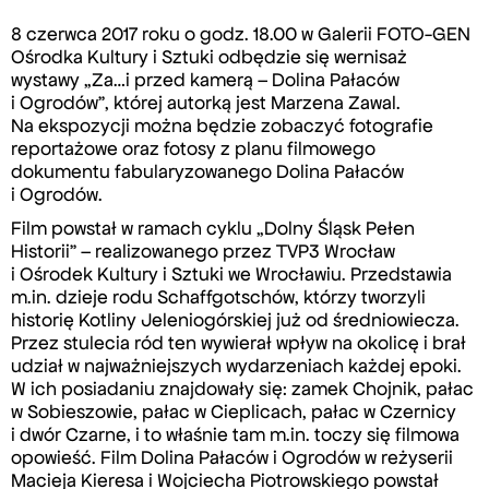
8 czerwca 2017 roku o godz. 18.00 w Galerii FOTO-GEN
Ośrodka Kultury i Sztuki odbędzie się wernisaż
wystawy „Za…i przed kamerą – Dolina Pałaców
i Ogrodów”, której autorką jest Marzena Zawal.
Na ekspozycji można będzie zobaczyć fotografie
reportażowe oraz fotosy z planu filmowego
dokumentu fabularyzowanego Dolina Pałaców
i Ogrodów.
Film powstał w ramach cyklu „Dolny Śląsk Pełen
Historii” – realizowanego przez TVP3 Wrocław
i Ośrodek Kultury i Sztuki we Wrocławiu. Przedstawia
m.in. dzieje rodu Schaffgotschów, którzy tworzyli
historię Kotliny Jeleniogórskiej już od średniowiecza.
Przez stulecia ród ten wywierał wpływ na okolicę i brał
udział w najważniejszych wydarzeniach każdej epoki.
W ich posiadaniu znajdowały się: zamek Chojnik, pałac
w Sobieszowie, pałac w Cieplicach, pałac w Czernicy
i dwór Czarne, i to właśnie tam m.in. toczy się filmowa
opowieść. Film Dolina Pałaców i Ogrodów w reżyserii
Macieja Kieresa i Wojciecha Piotrowskiego powstał