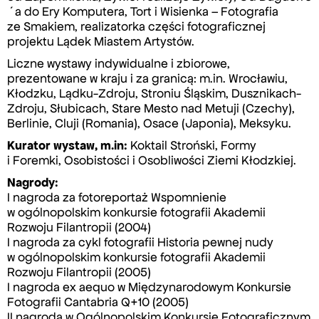
´a do Ery Komputera, Tort i Wisienka – Fotografia
ze Smakiem, realizatorka części fotograficznej
projektu Lądek Miastem Artystów.
Liczne wystawy indywidualne i zbiorowe,
prezentowane w kraju i za granicą: m.in. Wrocławiu,
Kłodzku, Lądku-Zdroju, Stroniu Śląskim, Dusznikach-
Zdroju, Słubicach, Stare Mesto nad Metuji (Czechy),
Berlinie, Cluji (Romania), Osace (Japonia), Meksyku.
Kurator wystaw, m.in:
Koktail Stroński, Formy
i Foremki, Osobistości i Osobliwości Ziemi Kłodzkiej.
Nagrody:
I nagroda za fotoreportaż Wspomnienie
w ogólnopolskim konkursie fotografii Akademii
Rozwoju Filantropii (2004)
I nagroda za cykl fotografii Historia pewnej nudy
w ogólnopolskim konkursie fotografii Akademii
Rozwoju Filantropii (2005)
I nagroda ex aequo w Międzynarodowym Konkursie
Fotografii Cantabria Q+10 (2005)
II nagroda w Ogólnopolskim Konkursie Fotograficznym