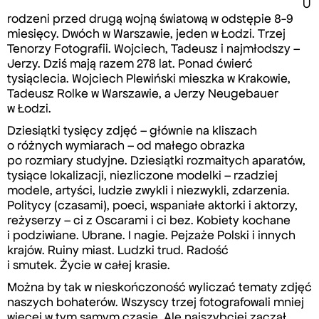
U
rodzeni przed drugą wojną światową w odstępie 8-9
miesięcy. Dwóch w Warszawie, jeden w Łodzi. Trzej
Tenorzy Fotografii. Wojciech, Tadeusz i najmłodszy –
Jerzy. Dziś mają razem 278 lat. Ponad ćwierć
tysiąclecia. Wojciech Plewiński mieszka w Krakowie,
Tadeusz Rolke w Warszawie, a Jerzy Neugebauer
w Łodzi.
Dziesiątki tysięcy zdjęć – głównie na kliszach
o różnych wymiarach – od małego obrazka
po rozmiary studyjne. Dziesiątki rozmaitych aparatów,
tysiące lokalizacji, niezliczone modelki – rzadziej
modele, artyści, ludzie zwykli i niezwykli, zdarzenia.
Politycy (czasami), poeci, wspaniałe aktorki i aktorzy,
reżyserzy – ci z Oscarami i ci bez. Kobiety kochane
i podziwiane. Ubrane. I nagie. Pejzaże Polski i innych
krajów. Ruiny miast. Ludzki trud. Radość
i smutek. Życie w całej krasie.
Można by tak w nieskończoność wyliczać tematy zdjęć
naszych bohaterów. Wszyscy trzej fotografowali mniej
więcej w tym samym czasie. Ale najszybciej zaczął