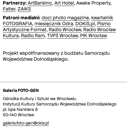
Partnerzy:
ArtBankInc
,
Art Hotel
, Awake Property,
Falter
,
ZAiKS
Patroni medialni:
doc! photo magazine
,
kwartalnik
FOTOGRAFIA
,
miesięcznik Odra
,
DOKiS.pl
,
Pismo
Artystyczne Format
,
Radio Wrocław
,
Radio Wrocław
Kultura
,
Radio Ram
,
TVP3 Wrocław
,
PIK Wrocław
Projekt współfinansowany z budżetu Samorządu
Województwa Dolnośląskiego.
Galeria FOTO-GEN
Ośrodka Kultury i Sztuki we Wrocławiu
Instytucji Kultury Samorządu Województwa Dolnośląskiego
pl. bpa Nankiera 8
50-140 Wrocław
galeria.foto-gen@okis.pl