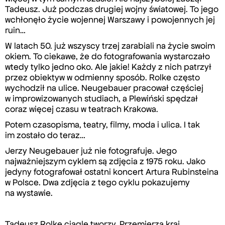
Tadeusz. Już podczas drugiej wojny światowej. To jego
wchłonęło życie wojennej Warszawy i powojennych jej
ruin…
W latach 50. już wszyscy trzej zarabiali na życie swoim
okiem. To ciekawe, że do fotografowania wystarczało
wtedy tylko jedno oko. Ale jakie! Każdy z nich patrzył
przez obiektyw w odmienny sposób. Rolke często
wychodził na ulice. Neugebauer pracował częściej
w improwizowanych studiach, a Plewiński spędzał
coraz więcej czasu w teatrach Krakowa.
Potem czasopisma, teatry, filmy, moda i ulica. I tak
im zostało do teraz…
Jerzy Neugebauer już nie fotografuje. Jego
najważniejszym cyklem są zdjęcia z 1975 roku. Jako
jedyny fotografował ostatni koncert Artura Rubinsteina
w Polsce. Dwa zdjęcia z tego cyklu pokazujemy
na wystawie.
Tadeusz Rolke ciągle tworzy. Przemierza kraj,