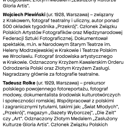
Gloria Artis”.
Wojciech Plewiński
(ur. 1928, Warszawa) – związany
z Krakowem, fotograf teatralny i uliczny, autor ponad
500 okładek tygodnika „Przekrój”. Członek Związku
Polskich Artystów Fotografików oraz Międzynarodowej
Federacji Sztuki Fotograficznej. Dokumentował
spektakle, m.in. w Narodowym Starym Teatrze im.
Heleny Modrzejewskiej w Krakowie i Teatrze Polskim
we Wrocławiu. Fotograf środowiska artystycznego
w Krakowie. Odznaczony Krzyżem Kawalerskim Orderu
Odrodzenia Polski oraz Złotym Krzyżem Zasługi.
Nagradzany głównie za fotografie teatralne.
Tadeusz Rolke
(ur. 1929, Warszawa) – prekursor
polskiego powojennego fotoreportażu, fotograf
modowy, dokumentalista środowisk kulturotwórczych
i społeczności romskiej. Współpracował z polskimi
i zagranicznymi tytułami, takimi jak: „Świat Młodych”,
„Przekrój”, magazyn „Gazety Wyborczej”, „Die Zeit”
czy „Art”. Odznaczony Złotym Medalem „Zasłużony
Kulturze Gloria Artis”. Członek Związku Polskich