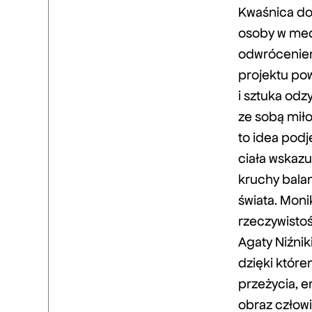
Kwaśnica dok
osoby w medi
odwróceniem
projektu po
i sztuka odz
ze sobą miło
to idea podj
ciała wskazu
kruchy bala
świata. Mon
rzeczywistoś
Agaty Niźni
dzięki które
przeżycia, 
obraz człow