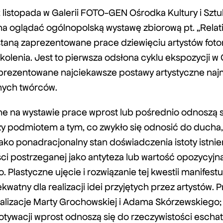
 listopada w Galerii FOTO-GEN Ośrodka Kultury i Szt
a oglądać ogólnopolską wystawę zbiorową pt. „Relati
ostaną zaprezentowane prace dziewięciu artystów fot
olenia. Jest to pierwsza odsłona cyklu ekspozycji w
prezentowane najciekawsze postawy artystyczne naj
nych twórców.
e na wystawie prace wprost lub pośrednio odnoszą s
dzy podmiotem a tym, co zwykło się odnosić do duch
ako ponadracjonalny stan doświadczenia istoty istnie
ści postrzeganej jako antyteza lub wartość opozycy
. Plastyczne ujęcie i rozwiązanie tej kwestii manifest
kwatny dla realizacji idei przyjętych przez artystów. 
ealizacje Marty Grochowskiej i Adama Skórzewskiego
tywacji wprost odnoszą się do rzeczywistości eschat