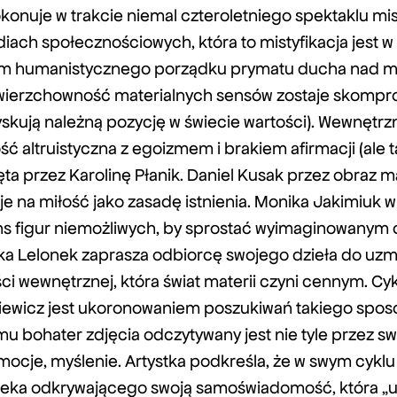
onuje w trakcie niemal czteroletniego spektaklu mist
ach społecznościowych, która to mistyfikacja jest w
 humanistycznego porządku prymatu ducha nad mate
wierzchowność materialnych sensów zostaje skompr
yskują należną pozycję w świecie wartości). Wewnętrzny
ść altruistyczna z egoizmem i brakiem afirmacji (ale t
ęta przez Karolinę Płanik. Daniel Kusak przez obraz m
je na miłość jako zasadę istnienia. Monika Jakimiuk w 
ns figur niemożliwych, by sprostać wyimaginowanym
ika Lelonek zaprasza odbiorcę swojego dzieła do uzm
ci wewnętrznej, która świat materii czyni cennym. Cyk
kiewicz jest ukoronowaniem poszukiwań takiego spos
mu bohater zdjęcia odczytywany jest nie tyle przez sw
emocje, myślenie. Artystka podkreśla, że w swym cyk
ieka odkrywającego swoją samoświadomość, która „u