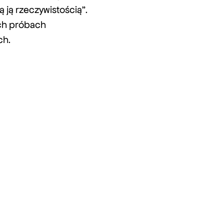
ją rzeczywistością”.
ych próbach
ch.