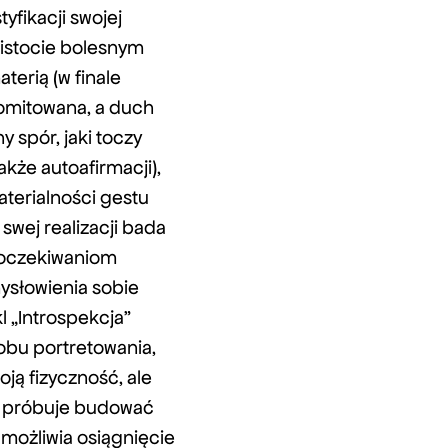
yfikacji swojej
 istocie bolesnym
rią (w finale
omitowana, a duch
 spór, jaki toczy
akże autoafirmacji),
aterialności gestu
swej realizacji bada
 oczekiwaniom
ysłowienia sobie
l „Introspekcja”
obu portretowania,
oją fizyczność, ale
lu próbuje budować
możliwia osiągnięcie