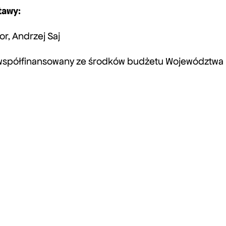
tawy:
r, Andrzej Saj
t współfinansowany ze środków budżetu Województwa