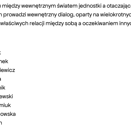
między wewnętrznym światem jednostki a otaczającą 
h prowadzi wewnętrzny dialog, oparty na wielokrotn
właściwych relacji między sobą a oczekiwaniem inny
k
nek
iewicz
a
nik
ewski
miuk
howska
h