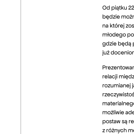
Od piątku 22
będzie możn
na której z
młodego pok
gdzie będą 
już docenio
Prezentowan
relacji mię
rozumianej j
rzeczywisto
materialnego
możliwie ade
postaw są r
z różnych mo