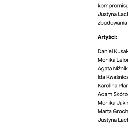
kompromisu 
Justyna Lac
zbudowania 
Artyści:
Daniel Kusa
Monika Lelo
Agata Niźnik
Ida Kwaśnic
Karolina Pła
Adam Skórz
Monika Jaki
Marta Groc
Justyna Lac