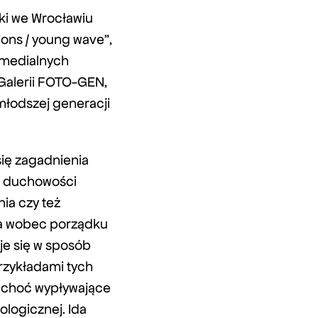
uki we Wrocławiu
ons / young wave”,
omedialnych
 Galerii FOTO-GEN,
młodszej generacji
ię zagadnienia
a, duchowości
nia czy też
jna wobec porządku
uje się w sposób
Przykładami tych
; choć wypływające
ologicznej. Ida