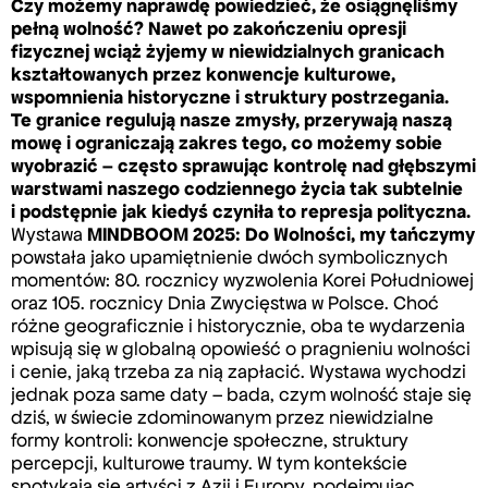
Czy możemy naprawdę powiedzieć, że osiągnęliśmy
pełną wolność? Nawet po zakończeniu opresji
fizycznej wciąż żyjemy w niewidzialnych granicach
kształtowanych przez konwencje kulturowe,
wspomnienia historyczne i struktury postrzegania.
Te granice regulują nasze zmysły, przerywają naszą
mowę i ograniczają zakres tego, co możemy sobie
wyobrazić – często sprawując kontrolę nad głębszymi
warstwami naszego codziennego życia tak subtelnie
i podstępnie jak kiedyś czyniła to represja polityczna.
Wystawa
MINDBOOM 2025: Do Wolności, my tańczymy
powstała jako upamiętnienie dwóch symbolicznych
momentów: 80. rocznicy wyzwolenia Korei Południowej
oraz 105. rocznicy Dnia Zwycięstwa w Polsce. Choć
różne geograficznie i historycznie, oba te wydarzenia
wpisują się w globalną opowieść o pragnieniu wolności
i cenie, jaką trzeba za nią zapłacić. Wystawa wychodzi
jednak poza same daty – bada, czym wolność staje się
dziś, w świecie zdominowanym przez niewidzialne
formy kontroli: konwencje społeczne, struktury
percepcji, kulturowe traumy. W tym kontekście
spotykają się artyści z Azji i Europy, podejmując