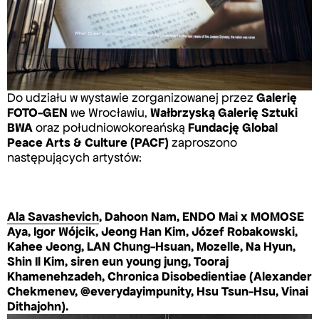
Do udziału w wystawie zorganizowanej przez
Galerię
FOTO-GEN
we Wrocławiu,
Wałbrzyską Galerię Sztuki
BWA
oraz południowokoreańską
Fundację Global
Peace Arts & Culture (PACF)
zaproszono
następujących artystów:
Ala Savashevich
, Dahoon Nam, ENDO Mai x MOMOSE
Aya, Igor Wójcik, Jeong Han Kim, Józef Robakowski,
Kahee Jeong, LAN Chung-Hsuan, Mozelle, Na Hyun,
Shin Il Kim, siren eun young jung, Tooraj
Khamenehzadeh, Chronica Disobedientiae (Alexander
Chekmenev, @everydayimpunity, Hsu Tsun-Hsu, Vinai
Dithajohn).