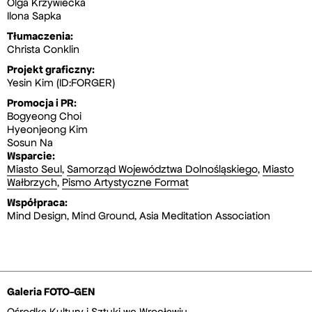
Olga Krzywiecka
Ilona Sapka
Tłumaczenia:
Christa Conklin
Projekt graficzny:
Yesin Kim (ID:FORGER)
Promocja i PR:
Bogyeong Choi
Hyeonjeong Kim
Sosun Na
Wsparcie:
Miasto Seul
,
Samorząd Województwa Dolnośląskiego
,
Miasto
Wałbrzych
,
Pismo Artystyczne Format
Współpraca:
Mind Design, Mind Ground, Asia Meditation Association
Galeria FOTO-GEN
Ośrodka Kultury i Sztuki we Wrocławiu