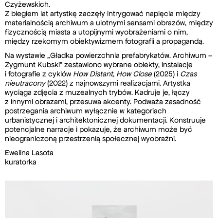
Czyżewskich.
Z biegiem lat artystkę zaczęły intrygować napięcia między
materialnością archiwum a ulotnymi sensami obrazów, między
fizycznością miasta a utopijnymi wyobrażeniami o nim,
między rzekomym obiektywizmem fotografii a propagandą.
Na wystawie „Gładka powierzchnia prefabrykatów. Archiwum –
Zygmunt Kubski” zestawiono wybrane obiekty, instalacje
i fotografie z cyklów
How Distant, How Close
(2025) i
Czas
nieutracony
(2022) z najnowszymi realizacjami. Artystka
wyciąga zdjęcia z muzealnych trybów. Kadruje je, łączy
z innymi obrazami, przesuwa akcenty. Podważa zasadność
postrzegania archiwum wyłącznie w kategoriach
urbanistycznej i architektonicznej dokumentacji. Konstruuje
potencjalne narracje i pokazuje, że archiwum może być
nieograniczoną przestrzenią społecznej wyobraźni.
Ewelina Lasota
kuratorka