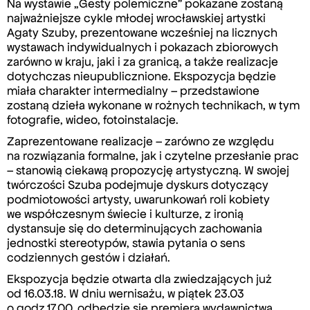
Na wystawie „Gesty polemiczne” pokazane zostaną
najważniejsze cykle młodej wrocławskiej artystki
Agaty Szuby, prezentowane wcześniej na licznych
wystawach indywidualnych i pokazach zbiorowych
zarówno w kraju, jaki i za granicą, a także realizacje
dotychczas nieupublicznione. Ekspozycja będzie
miała charakter intermedialny – przedstawione
zostaną dzieła wykonane w rożnych technikach, w tym
fotografie, wideo, fotoinstalacje.
Zaprezentowane realizacje – zarówno ze względu
na rozwiązania formalne, jak i czytelne przesłanie prac
– stanowią ciekawą propozycję artystyczną. W swojej
twórczości Szuba podejmuje dyskurs dotyczący
podmiotowości artysty, uwarunkowań roli kobiety
we współczesnym świecie i kulturze, z ironią
dystansuje się do determinujących zachowania
jednostki stereotypów, stawia pytania o sens
codziennych gestów i działań.
Ekspozycja będzie otwarta dla zwiedzających już
od 16.03.18. W dniu wernisażu, w piątek 23.03
o godz.17.00, odbędzie się premiera wydawnictwa