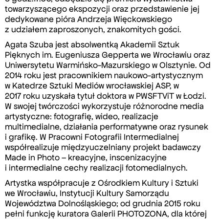
towarzyszącego ekspozycji oraz przedstawienie jej
dedykowane pióra Andrzeja Więckowskiego
z udziałem zaproszonych, znakomitych gości.
Agata Szuba jest absolwentką Akademii Sztuk
Pięknych im. Eugeniusza Gepperta we Wrocławiu oraz
Uniwersytetu Warmińsko-Mazurskiego w Olsztynie. Od
2014 roku jest pracownikiem naukowo-artystycznym
w Katedrze Sztuki Mediów wrocławskiej ASP, w
2017 roku uzyskała tytuł doktora w PWSFTViT w Łodzi.
W swojej twórczości wykorzystuje różnorodne media
artystyczne: fotografię, wideo, realizacje
multimedialne, działania performatywne oraz rysunek
i grafikę. W Pracowni Fotografii Intermedialnej
współrealizuje międzyuczelniany projekt badawczy
Made in Photo – kreacyjne, inscenizacyjne
i intermedialne cechy realizacji fotomedialnych.
Artystka współpracuje z Ośrodkiem Kultury i Sztuki
we Wrocławiu, Instytucji Kultury Samorządu
Województwa Dolnośląskiego; od grudnia 2015 roku
pełni funkcję kuratora Galerii PHOTOZONA, dla której