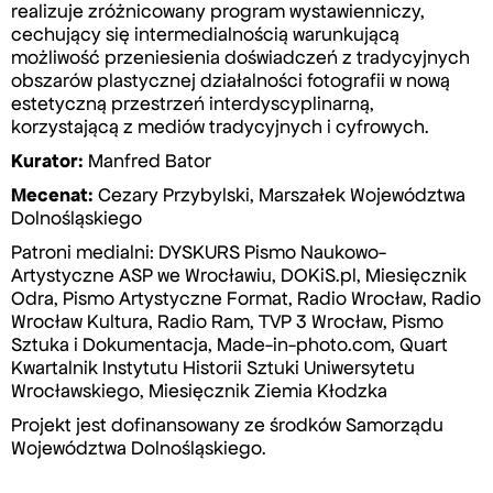
realizuje zróżnicowany program wystawienniczy,
cechu­jący się intermedialnością warunkującą
możliwość prze­nie­sie­nia doświad­czeń z tra­dy­cyj­nych
obszarów plastycznej dzia­łal­no­ści fotografii w nową
estetyczną przestrzeń interdyscyplinarną,
korzystającą z mediów tradycyjnych i cyfrowych.
Kurator:
Manfred Bator
Mecenat:
Cezary Przybylski, Marszałek Województwa
Dolnośląskiego
Patroni medialni: DYSKURS Pismo Naukowo-
Artystyczne ASP we Wrocławiu, DOKiS.pl, Miesięcznik
Odra, Pismo Artystyczne Format, Radio Wrocław, Radio
Wrocław Kultura, Radio Ram, TVP 3 Wrocław, Pismo
Sztuka i Dokumentacja, Made-in-photo.com, Quart
Kwartalnik Instytutu Historii Sztuki Uniwersytetu
Wrocławskiego, Miesięcznik Ziemia Kłodzka
Projekt jest dofinansowany ze środków Samorządu
Województwa Dolnośląskiego.