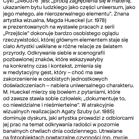
Cykl „2460376” jest „próbą zagłębienia się w materię,
ukazaniem bytu ludzkiego jako części uniwersum, jako
jego małego, ale nierozerwalnego elementu”. Znana
artystka wizualna, Magda Hueckel (ur. 1978)
w prezentowanych na wystawie pracach z serii
„Przejście” dokonuje bardzo osobistego oglądu
rzeczywistości, której głównym elementem staje się
ciało Artystki uwikłane w różne relacje ze światem
przyrody. Odkrywanie siebie w scenografii
pozbawionej znaków, które wskazywałyby
na konkretny czas i kontekst, zmienia się
w medytacyjny gest, który – choć ma swe
zakorzenienie w osobistych jednostkowych
doświadczeniach – nabiera uniwersalnego charakteru.
M. Hueckel mierzy się bowiem z pytaniami, które
od zawsze stawia sobie człowiek; „dokumentuje to,
co niewidzialne i nieśmiertelne”. W atrakcyjnie
wizualnych realizacjach Agaty Szuby (ur. 1985)
dominuje dyskurs, jaki artystka prowadzi z odbiorcami
jej prac na temat odkrywania radości w pozornie
banalnych chwilach dnia codziennego. Utrwalane
na fotoobiektach powtarzalne czynności (np. mycie