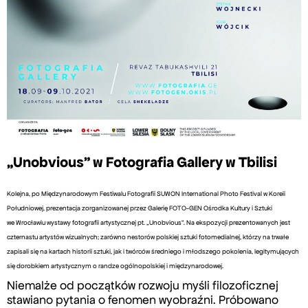
„Unobvious” w Fotografia Gallery w Tbilisi
Kolejna, po Międzynarodowym Festiwalu Fotografii SUWON International Photo Festival w Koreii
Południowej, prezentacja zorganizowanej przez Galerię FOTO-GEN Ośrodka Kultury i Sztuki
we Wrocławiu wystawy fotografii artystycznej pt. „Unobvious”. Na ekspozycji prezentowanych jest
czternastu artystów wizualnych; zarówno nestorów polskiej sztuki fotomedialnej, którzy na trwałe
zapisali się na kartach historii sztuki, jak i twórców średniego i młodszego pokolenia, legitymujących
się dorobkiem artystycznym o randze ogólnopolskiej i międzynarodowej.
Niemalże od początków rozwoju myśli filozoficznej
stawiano pytania o fenomen wyobraźni. Próbowano