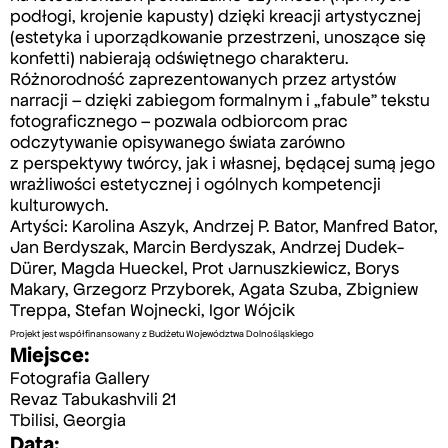
podłogi, krojenie kapusty) dzięki kreacji artystycznej
(estetyka i uporządkowanie przestrzeni, unoszące się
konfetti) nabierają odświętnego charakteru.
Różnorodność zaprezentowanych przez artystów
narracji – dzięki zabiegom formalnym i „fabule” tekstu
fotograficznego – pozwala odbiorcom prac
odczytywanie opisywanego świata zarówno
z perspektywy twórcy, jak i własnej, będącej sumą jego
wrażliwości estetycznej i ogólnych kompetencji
kulturowych.
Artyści: Karolina Aszyk, Andrzej P. Bator, Manfred Bator,
Jan Berdyszak, Marcin Berdyszak, Andrzej Dudek-
Dürer, Magda Hueckel, Prot Jarnuszkiewicz, Borys
Makary, Grzegorz Przyborek, Agata Szuba, Zbigniew
Treppa, Stefan Wojnecki, Igor Wójcik
Projekt jest współfinansowany z Budżetu Województwa Dolnośląskiego
Miejsce:
Fotografia Gallery
Revaz Tabukashvili 21
Tbilisi, Georgia
Data: