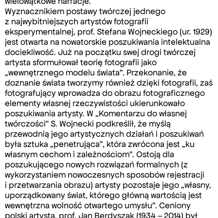
wielowątkowe narracje.
Wyznacznikiem postawy twórczej jednego
z najwybitniejszych artystów fotografii
eksperymentalnej, prof. Stefana Wojneckiego (ur. 1929)
jest otwarta na nowatorskie poszukiwania intelektualna
dociekliwość. Już na początku swej drogi twórczej
artysta sformułował teorię fotografii jako
„wewnętrznego modelu świata”. Przekonanie, że
doznanie świata tworzymy również dzięki fotografii, zaś
fotografujący wprowadza do obrazu fotograficznego
elementy własnej rzeczywistości ukierunkowało
poszukiwania artysty. W „Komentarzu do własnej
twórczości” S. Wojnecki podkreślił, że myślą
przewodnią jego artystycznych działań i poszukiwań
była sztuka „penetrująca”, która zwrócona jest „ku
własnym cechom i zależnościom”. Ostoją dla
poszukującego nowych rozwiązań formalnych (z
wykorzystaniem nowoczesnych sposobów rejestracji
i przetwarzania obrazu) artysty pozostaje jego „własny,
uporządkowany świat, którego główną wartością jest
wewnętrzna wolność otwartego umysłu”. Ceniony
polski artysta, prof. Jan Berdyszak (1934 – 2014) był