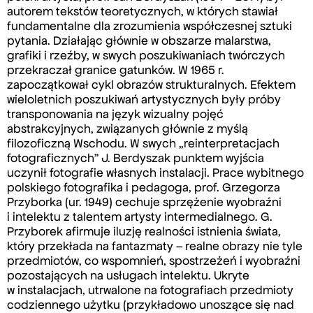
autorem tekstów teoretycznych, w których stawiał
fundamentalne dla zrozumienia współczesnej sztuki
pytania. Działając głównie w obszarze malarstwa,
grafiki i rzeźby, w swych poszukiwaniach twórczych
przekraczał granice gatunków. W 1965 r.
zapoczątkował cykl obrazów strukturalnych. Efektem
wieloletnich poszukiwań artystycznych były próby
transponowania na język wizualny pojęć
abstrakcyjnych, związanych głównie z myślą
filozoficzną Wschodu. W swych „reinterpretacjach
fotograficznych” J. Berdyszak punktem wyjścia
uczynił fotografie własnych instalacji. Prace wybitnego
polskiego fotografika i pedagoga, prof. Grzegorza
Przyborka (ur. 1949) cechuje sprzężenie wyobraźni
i intelektu z talentem artysty intermedialnego. G.
Przyborek afirmuje iluzję realności istnienia świata,
który przekłada na fantazmaty – realne obrazy nie tyle
przedmiotów, co wspomnień, spostrzeżeń i wyobraźni
pozostających na usługach intelektu. Ukryte
w instalacjach, utrwalone na fotografiach przedmioty
codziennego użytku (przykładowo unoszące się nad