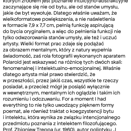
których źródłem jest poznanie intuicyjno-abstrakcyjne
zaczynające się nie od bytu, ale od stanów umysłu,
jakie ów byt wywołuje. Dlatego właśnie uważam, że
wielkoformatowe powiększenia, a nie naświetlenia
w formacie 7,9 x 7,7 cm, pełnią funkcję aspirującą
do bycia oryginałem, a więc do pełnienia funkcji nie
tylko odwzorowania stanów umysły, ale też i uczuć
artysty. Wielki format prac zdaje się podążać
za obrazem mentalnym, który z natury wypełnia
świadomość, zaś rola fotografii wykonanych aparatem
Polaroid jest wskazywać na różnicę tych dwóch skali:
fenomenalnej i intelektualno-emocjonalnej. Właśnie
dlatego artysta miał prawo stwierdzić, że
w przeszłości, przez jakiś czas, wszystkie te rzeczy
posiadał, a przecież mógł je posiąść wyłącznie
w wewnętrznym, mentalnym ich oglądzie i takim ich
rozumieniu i odczuwaniu. For a moment I had
everything to nie tylko uwodzący pięknem formy
poemat, ale również traktat o koegzystencji bytu
i intelektu, która wynika ze związku intencjonalnego
przedmiotu poznania z intelektem filozofującego.
Prof. Zbigniew Treppa (ur. 1960), autor poliptyku „I