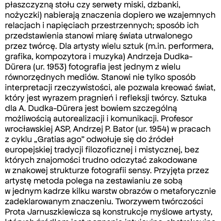
płaszczyzną stołu czy serwety miski, dzbanki,
nożyczki) nabierają znaczenia dopiero we wzajemnych
relacjach i napięciach przestrzennych; sposób ich
przedstawienia stanowi miarę świata utrwalonego
przez twórcę. Dla artysty wielu sztuk (m.in. performera,
grafika, kompozytora i muzyka) Andrzeja Dudka-
Dürera (ur. 1953) fotografia jest jednym z wielu
równorzędnych mediów. Stanowi nie tylko sposób
interpretacji rzeczywistości, ale pozwala kreować świat,
który jest wyrazem pragnień i refleksji twórcy. Sztuka
dla A. Dudka-Dürera jest bowiem szczególną
możliwością autorealizacji i komunikacji. Profesor
wrocławskiej ASP, Andrzej P. Bator (ur. 1954) w pracach
z cyklu „Gratias ago” odwołuje się do źródeł
europejskiej tradycji filozoficznej i mistycznej, bez
których znajomości trudno odczytać zakodowane
w znakowej strukturze fotografii sensy. Przyjęta przez
artystę metoda polega na zestawianiu ze sobą
w jednym kadrze kilku warstw obrazów o metaforycznie
zadeklarowanym znaczeniu. Tworzywem twórczości
Prota Jarnuszkiewicza są konstrukcje myślowe artysty,