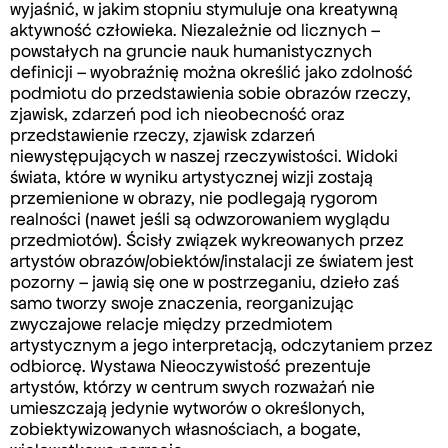
wyjaśnić, w jakim stopniu stymuluje ona kreatywną
aktywność człowieka. Niezależnie od licznych –
powstałych na gruncie nauk humanistycznych
definicji – wyobraźnię można określić jako zdolność
podmiotu do przedstawienia sobie obrazów rzeczy,
zjawisk, zdarzeń pod ich nieobecność oraz
przedstawienie rzeczy, zjawisk zdarzeń
niewystępujących w naszej rzeczywistości. Widoki
świata, które w wyniku artystycznej wizji zostają
przemienione w obrazy, nie podlegają rygorom
realności (nawet jeśli są odwzorowaniem wyglądu
przedmiotów). Ścisły związek wykreowanych przez
artystów obrazów/obiektów/instalacji ze światem jest
pozorny – jawią się one w postrzeganiu, dzieło zaś
samo tworzy swoje znaczenia, reorganizując
zwyczajowe relacje między przedmiotem
artystycznym a jego interpretacją, odczytaniem przez
odbiorcę. Wystawa Nieoczywistość prezentuje
artystów, którzy w centrum swych rozważań nie
umieszczają jedynie wytworów o określonych,
zobiektywizowanych własnościach, a bogate,