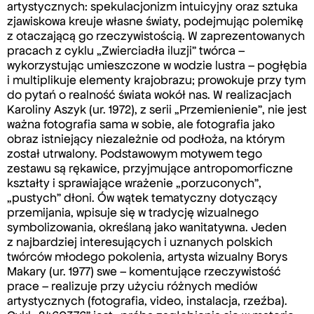
artystycznych: spekulacjonizm intuicyjny oraz sztuka
zjawiskowa kreuje własne światy, podejmując polemikę
z otaczającą go rzeczywistością. W zaprezentowanych
pracach z cyklu „Zwierciadła iluzji” twórca –
wykorzystując umieszczone w wodzie lustra – pogłębia
i multiplikuje elementy krajobrazu; prowokuje przy tym
do pytań o realność świata wokół nas. W realizacjach
Karoliny Aszyk (ur. 1972), z serii „Przemienienie”, nie jest
ważna fotografia sama w sobie, ale fotografia jako
obraz istniejący niezależnie od podłoża, na którym
został utrwalony. Podstawowym motywem tego
zestawu są rękawice, przyjmujące antropomorficzne
kształty i sprawiające wrażenie „porzuconych”,
„pustych” dłoni. Ów wątek tematyczny dotyczący
przemijania, wpisuje się w tradycję wizualnego
symbolizowania, określaną jako wanitatywna. Jeden
z najbardziej interesujących i uznanych polskich
twórców młodego pokolenia, artysta wizualny Borys
Makary (ur. 1977) swe – komentujące rzeczywistość
prace – realizuje przy użyciu różnych mediów
artystycznych (fotografia, video, instalacja, rzeźba).