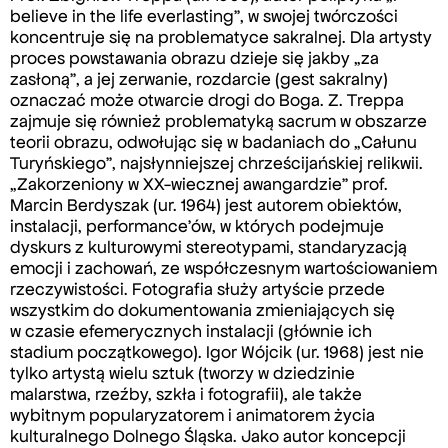
believe in the life everlasting”, w swojej twórczości
koncentruje się na problematyce sakralnej. Dla artysty
proces powstawania obrazu dzieje się jakby „za
zasłoną”, a jej zerwanie, rozdarcie (gest sakralny)
oznaczać może otwarcie drogi do Boga. Z. Treppa
zajmuje się również problematyką sacrum w obszarze
teorii obrazu, odwołując się w badaniach do „Całunu
Turyńskiego”, najsłynniejszej chrześcijańskiej relikwii.
„Zakorzeniony w XX-wiecznej awangardzie” prof.
Marcin Berdyszak (ur. 1964) jest autorem obiektów,
instalacji, performance’ów, w których podejmuje
dyskurs z kulturowymi stereotypami, standaryzacją
emocji i zachowań, ze współczesnym wartościowaniem
rzeczywistości. Fotografia służy artyście przede
wszystkim do dokumentowania zmieniających się
w czasie efemerycznych instalacji (głównie ich
stadium początkowego). Igor Wójcik (ur. 1968) jest nie
tylko artystą wielu sztuk (tworzy w dziedzinie
malarstwa, rzeźby, szkła i fotografii), ale także
wybitnym popularyzatorem i animatorem życia
kulturalnego Dolnego Śląska. Jako autor koncepcji